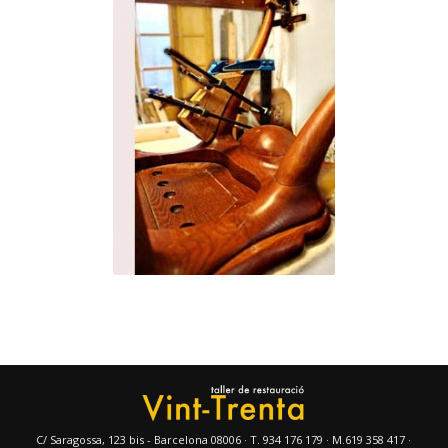
C/ Saragossa, 123 bis - Barcelona 08006 · T. 934 176 179 · M.619 358 417 ·